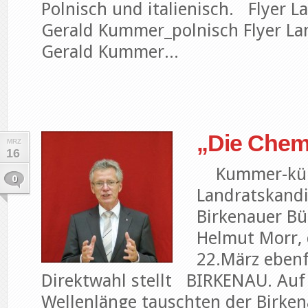
Polnisch und italienisch. Flyer 
Gerald Kummer_polnisch Flyer La
Gerald Kummer...
„Die Chem
MRZ
16
Kummer-kümm
0
Landratskand
Birkenauer Bü
Helmut Morr, 
22.März ebenf
Direktwahl stellt BIRKENAU. Auf
Wellenlänge tauschten der Birke