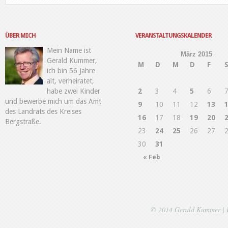
ÜBER MICH
VERANSTALTUNGSKALENDER
Mein Name ist
März 2015
Gerald Kummer,
M
D
M
D
F
ich bin 56 Jahre
alt, verheiratet,
habe zwei Kinder
2
3
4
5
6
und bewerbe mich um das Amt
9
10
11
12
13
des Landrats des Kreises
16
17
18
19
20
Bergstraße.
23
24
25
26
27
30
31
« Feb
© 2014 Gerald Kummer | 