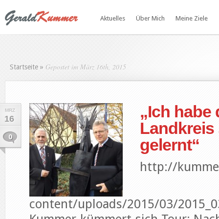
Aktuelles
Über Mich
Meine Ziele
Gepostet im März 16th, 2015
Startseite
»
„Ich habe
MRZ
16
Landkreis
0
gelernt“
http://kumme
content/uploads/2015/03/2015_